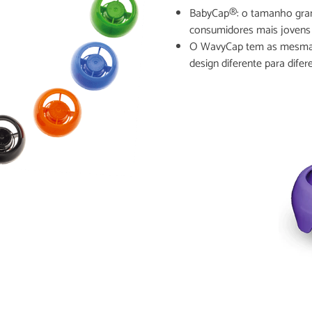
BabyCap®: o tamanho grand
consumidores mais joven
O WavyCap tem as mesmas
design diferente para dife